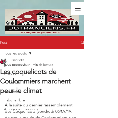
Post
Tous les posts
GabrielD
Tous les posts
12 sept. 2019
1 min de lecture
Les coquelicots de
Histoire
Coulommiers marchent
Actualités
pour le climat
Associatif
Tribune libre
A la suite du dernier rassemblement 
A coté de chez nous.
des Coquelicots (vendredi 06/09/19, 
devant la mairie de Coulommiers, une 