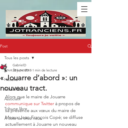
Post
Tous les posts
GabrielD
Tous les posts
22 janv. 2018
1 min de lecture
« Jouarre d’abord »: un
Histoire
nouveau tract.
Actualités
Alors que le maire de Jouarre 
Associatif
communique sur Twitter
 à propos de 
Tribune libre
sa présence aux vœux du maire de 
Meaux Jean-François Copé; se diffuse 
A coté de chez nous.
actuellement à Jouarre un nouveau 