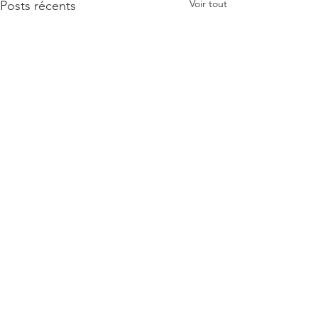
Voir tout
Posts récents
PAGE FACEBOOK
https://www.facebook.com/Jotranciens
E-MAIL
Jotranciens@gmail.com