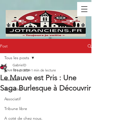
Post
Tous les posts
GabrielD
Tous les posts
15 oct. 2024
1 min de lecture
Le Mauve est Pris : Une
Histoire
Saga Burlesque à Découvrir
Actualités
Associatif
Tribune libre
A coté de chez nous.