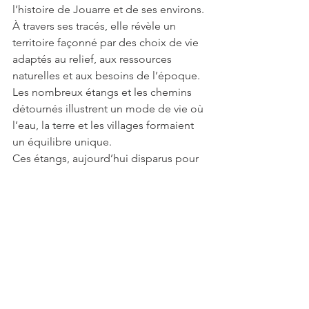
l’histoire de Jouarre et de ses environs. 
À travers ses tracés, elle révèle un 
territoire façonné par des choix de vie 
adaptés au relief, aux ressources 
naturelles et aux besoins de l’époque. 
Les nombreux étangs et les chemins 
détournés illustrent un mode de vie où 
l’eau, la terre et les villages formaient 
un équilibre unique.
Ces étangs, aujourd’hui disparus pour 
la plupart, nous rappellent l’ingéniosité 
des anciens dans la gestion de l’eau. 
Le paysage que nous voyons 
aujourd’hui est, en partie, le fruit de 
ces transformations, et il est fascinant 
de constater que certains défis actuels, 
comme le ruissellement des eaux sur 
le plateau, trouvent leurs racines dans 
l’évolution de ce territoire.