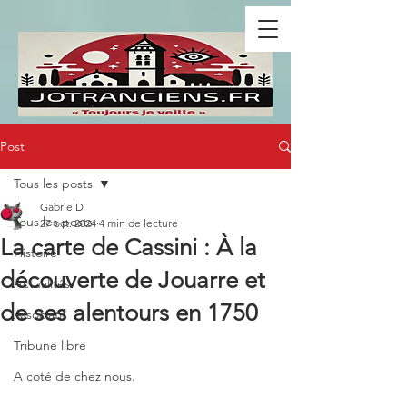
Post
Tous les posts
GabrielD
Tous les posts
27 oct. 2024
4 min de lecture
La carte de Cassini : À la
Histoire
découverte de Jouarre et
Actualités
de ses alentours en 1750
Associatif
Tribune libre
A coté de chez nous.