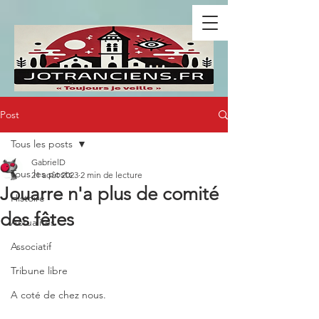
Post
Tous les posts
GabrielD
Tous les posts
21 août 2023
2 min de lecture
Jouarre n'a plus de comité
Histoire
des fêtes
Actualités
Associatif
Tribune libre
A coté de chez nous.