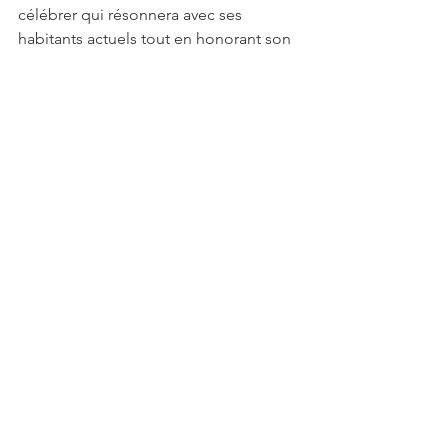
célébrer qui résonnera avec ses 
habitants actuels tout en honorant son 
passé.
Gabriel D
Jouarre
Mairie
Associations
2023
comité des fêtes
Actualités
Associatif
Voir tout
Posts récents