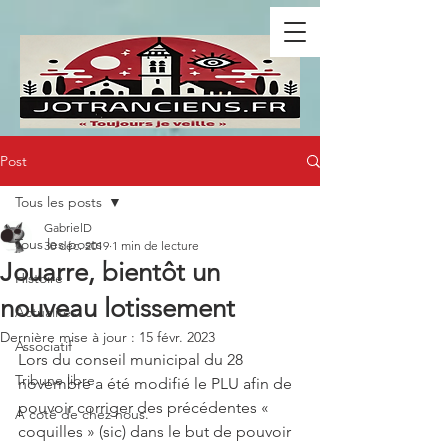
Post
Tous les posts
GabrielD
Tous les posts
30 déc. 2019
1 min de lecture
Jouarre, bientôt un
Histoire
nouveau lotissement
Actualités
Dernière mise à jour :
15 févr. 2023
Associatif
Lors du conseil municipal du 28 
Tribune libre
novembre a été modifié le PLU afin de 
pouvoir corriger des précédentes « 
A coté de chez nous.
coquilles » (sic) dans le but de pouvoir 