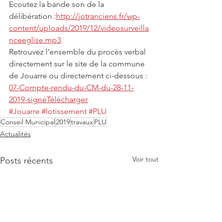
Ecoutez la bande son de la 
délibération :
http://jotranciens.fr/wp-
content/uploads/2019/12/videosurveilla
nceeglise.mp3
Retrouvez l’ensemble du procès verbal 
directement sur le site de la commune 
de Jouarre ou directement ci-dessous : 
07-Compte-rendu-du-CM-du-28-11-
2019-signé
Télécharger
#Jouarre
#lotissement
#PLU
Conseil Municipal
2019
travaux
PLU
Actualités
Voir tout
Posts récents